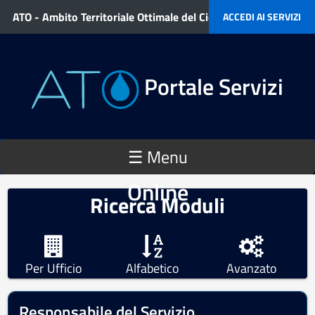
Salta al contenuto principale
ATO - Ambito Territoriale Ottimale del Ciclo Idrico Integrato
ACCEDI AI SERVIZI
Portale Servizi
☰ Menu
Online
Ricerca Moduli
Per Ufficio
Alfabetico
Avanzato
Responsabile del Servizio